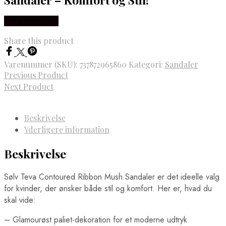
Vælg Størrelse
Share this product
Varenummer (SKU):
737872965860
Kategori:
Sandaler
Previous Product
Next Product
Beskrivelse
Yderligere information
Beskrivelse
Sølv Teva Contoured Ribbon Mush Sandaler er det ideelle valg
for kvinder, der ønsker både stil og komfort. Her er, hvad du
skal vide:
– Glamourøst paliet-dekoration for et moderne udtryk