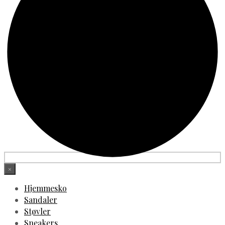
×
Hjemmesko
Sandaler
Støvler
Sneakers