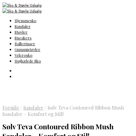
Hjemmesko
Sandaler
Støvler
Sneakers
Ballerinaer
Gummistøvler
Velcrosko
Højhælede Sko
Forside
/
Sandaler
/
Sølv Teva Contoured Ribbon Mush
Sandaler – Komfort og Stil!
Sølv Teva Contoured Ribbon Mush
Sandaler – Komfort og Stil!