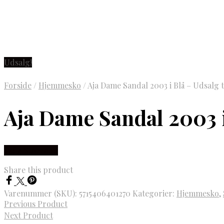
Udsalg!
Forside
/
Hjemmesko
/
Aja Dame Sandal 2003 i Blå – Udsalg 
Aja Dame Sandal 2003 i
Vælg Størrelse
Share this product
Varenummer (SKU):
5715406401270
Kategorier:
Hjemmesko
,
Previous Product
Next Product