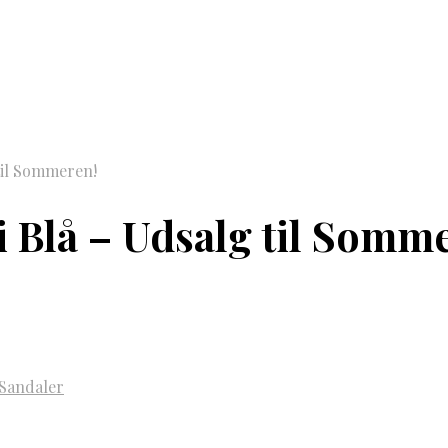
til Sommeren!
 Blå – Udsalg til Somm
Sandaler