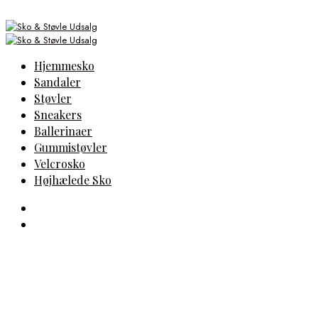
Hjemmesko
Sandaler
Støvler
Sneakers
Ballerinaer
Gummistøvler
Velcrosko
Højhælede Sko