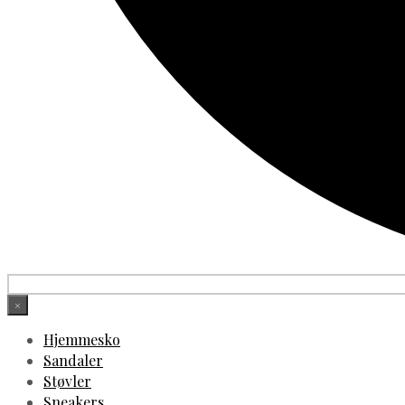
×
Hjemmesko
Sandaler
Støvler
Sneakers