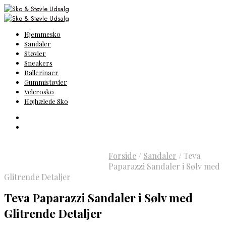
Hjemmesko
Sandaler
Støvler
Sneakers
Ballerinaer
Gummistøvler
Velcrosko
Højhælede Sko
Forside
/
Sandaler
/
Teva
Paparazzi Sandaler i Sølv med
Glitrende Detaljer
Teva Paparazzi Sandaler i Sølv med
Glitrende Detaljer