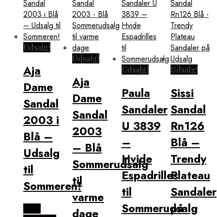
Udsalg!
Udsalg!
Aja
Udsalg!
Udsalg!
Aja
Dame
Paula
Sissi
Dame
Sandal
Sandaler
Sandal
Sandal
2003 i
U 3839
Rn126
2003
Blå –
–
Blå –
– Blå
Udsalg
Hvide
Trendy
Sommerudsalg
til
Espadrilles
Plateau
til
Sommeren!
til
Sandaler
varme
Sommerudsalg
på
Vælg
dage