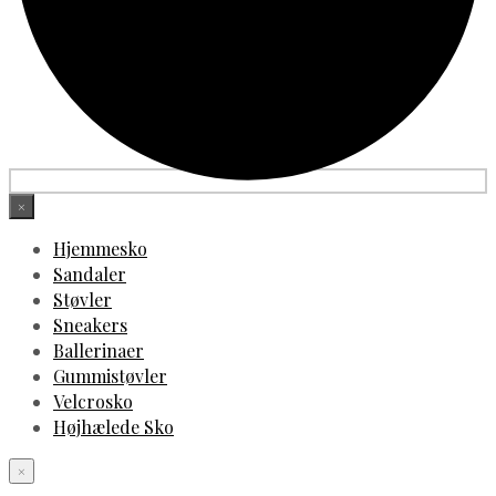
×
Hjemmesko
Sandaler
Støvler
Sneakers
Ballerinaer
Gummistøvler
Velcrosko
Højhælede Sko
×