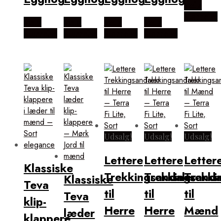
Vælg
Størrelse
Vælg
Vælg
Vælg
Vælg
Størrelse
Størrelse
Størrelse
Størrelse
Udsalg!
Udsalg!
Udsalg!
Lettere
Lettere
Letter
Klassiske
Trekkingsandaler
Trekkingsanda
Trekki
Klassiske
Teva
til
til
til
Teva
klip-
Herre
Herre
Mænd
læder
klappere