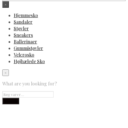
×
Hjemmesko
Sandaler
Støvler
Sneakers
Ballerinaer
Gummistøvler
Velcrosko
Højhælede Sko
×
What are you looking for?