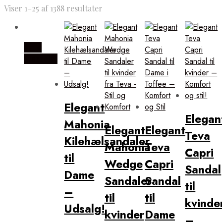
Viser 1–25 af 1388 resultater
Vælg
Størrelse
Elegant
Elegan
Mahonia
Elegant
Elegant
Teva
Kilehælsandaler
Mahonia
Teva
Capri
til
Wedge
Capri
Sandal
Dame
Sandaler
Sandal
til
–
til
til
kvinde
Udsalg!
kvinder
Dame
–