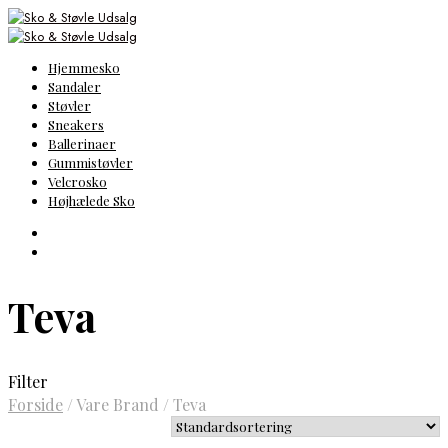
Hjemmesko
Sandaler
Støvler
Sneakers
Ballerinaer
Gummistøvler
Velcrosko
Højhælede Sko
Teva
Filter
Forside
/
Vare Brand
/
Teva