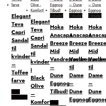
Elegant
Udsalg!
Udsalg!
Udsalg!
Elegant
Teva
Hoka
Hoka
Hoka
Teva
Capri
Anacapa
Anacapa
Anaca
Capri
Sandal
Breeze
Breeze
Breez
Sandal
til
Mid
Mid
Mid
til
kvinder
Vandrestøvler
Vandrestøvler
Vandre
kvinder
–
–
til
til
i
Toffee
Dune
Dame
Dame
Black
farve
Eggnog
–
–
Olive
Tilbud!
Dune
Dune
Vælg
–
Størrelse
Eggnog
Eggno
Komfort!
Vælg