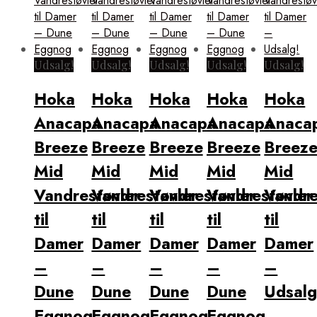
Udsalg!
Udsalg!
Udsalg!
Udsalg!
Udsalg!
Hoka
Hoka
Hoka
Hoka
Hoka
Anacapa
Anacapa
Anacapa
Anacapa
Anaca
Breeze
Breeze
Breeze
Breeze
Breez
Mid
Mid
Mid
Mid
Mid
Vandrestøvler
Vandrestøvler
Vandrestøvler
Vandrestøvler
Vandre
til
til
til
til
til
Damer
Damer
Damer
Damer
Damer
–
–
–
–
–
Dune
Dune
Dune
Dune
Udsalg
Eggnog
Eggnog
Eggnog
Eggnog