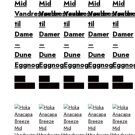
Mid
Mid
Mid
Mid
Mid
Vandrestøvler
Vandrestøvler
Vandrestøvler
Vandrestøvler
Vandre
til
til
til
til
til
Dame
Damer
Damer
Damer
Damer
–
–
–
–
–
Dune
Dune
Dune
Dune
Dune
Eggnog
Eggnog
Eggnog
Eggnog
Eggno
Vælg
Vælg
Vælg
Vælg
Vælg
Størrelse
Størrelse
Størrelse
Størrelse
Størrelse