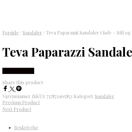
Forside
/
Sandaler
/
Teva Paparazzi Sandaler i Sølv – Stil o
Teva Paparazzi Sandale
Vælg Størrelse
Share this product
Varenummer (SKU):
737872965853
Kategori:
Sandaler
Previous Product
Next Product
Beskrivelse