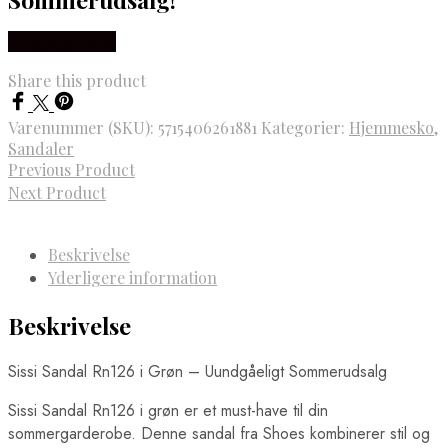
Vælg Størrelse
Share this product
Varenummer (SKU):
5715406261881
Kategorier:
Hjemmesko
,
Sandaler
Previous Product
Next Product
Beskrivelse
Yderligere information
Beskrivelse
Sissi Sandal Rn126 i Grøn – Uundgåeligt Sommerudsalg
Sissi Sandal Rn126 i grøn er et must-have til din
sommergarderobe. Denne sandal fra Shoes kombinerer stil og