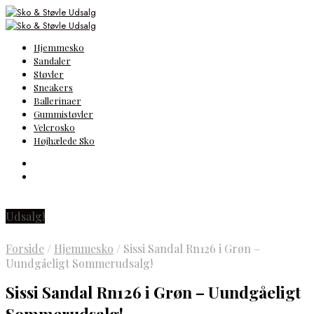
Hjemmesko
Sandaler
Støvler
Sneakers
Ballerinaer
Gummistøvler
Velcrosko
Højhælede Sko
Udsalg!
Forside
/
Hjemmesko
/
Sissi Sandal Rn126 i Grøn –
Uundgåeligt Sommerudsalg!
Sissi Sandal Rn126 i Grøn – Uundgåeligt
Sommerudsalg!