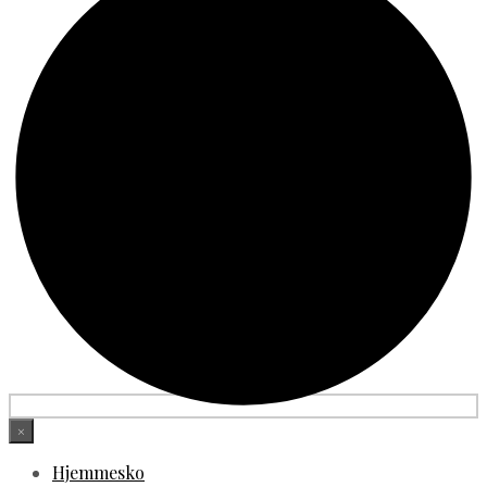
×
Hjemmesko