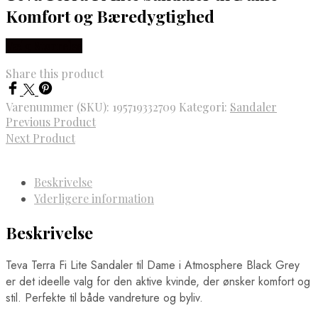
Komfort og Bæredygtighed
Vælg Størrelse
Share this product
Varenummer (SKU):
195719332709
Kategori:
Sandaler
Previous Product
Next Product
Beskrivelse
Yderligere information
Beskrivelse
Teva Terra Fi Lite Sandaler til Dame i Atmosphere Black Grey
er det ideelle valg for den aktive kvinde, der ønsker komfort og
stil. Perfekte til både vandreture og byliv.