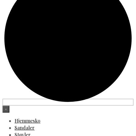
×
Hjemmesko
Sandaler
Støvler