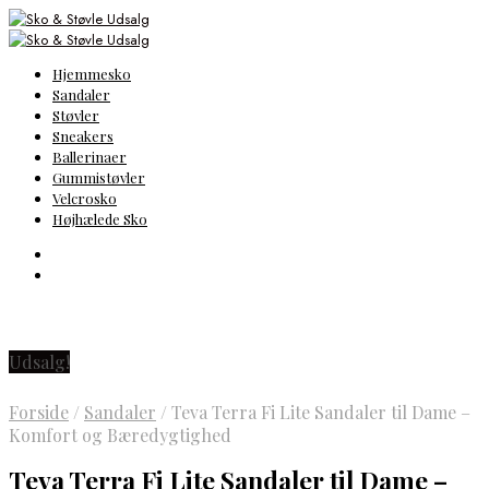
Hjemmesko
Sandaler
Støvler
Sneakers
Ballerinaer
Gummistøvler
Velcrosko
Højhælede Sko
Udsalg!
Forside
/
Sandaler
/
Teva Terra Fi Lite Sandaler til Dame –
Komfort og Bæredygtighed
Teva Terra Fi Lite Sandaler til Dame –