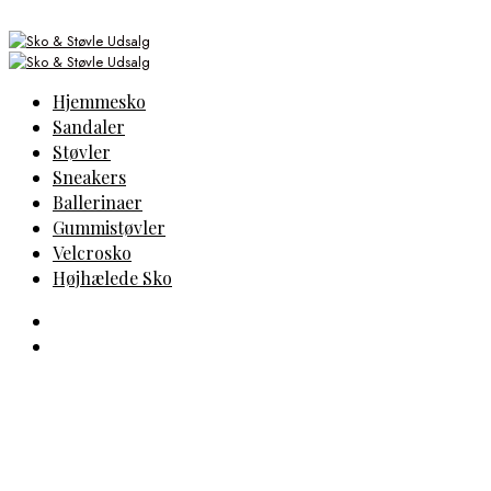
Hjemmesko
Sandaler
Støvler
Sneakers
Ballerinaer
Gummistøvler
Velcrosko
Højhælede Sko