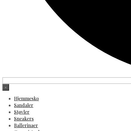
×
Hjemmesko
Sandaler
Støvler
Sneakers
Ballerinaer