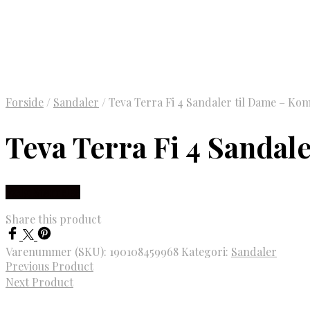
Forside
/
Sandaler
/
Teva Terra Fi 4 Sandaler til Dame – Ko
Teva Terra Fi 4 Sandal
Vælg Størrelse
Share this product
Varenummer (SKU):
190108459968
Kategori:
Sandaler
Previous Product
Next Product