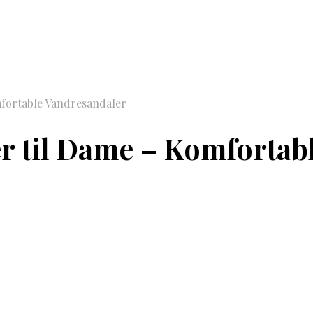
mfortable Vandresandaler
er til Dame – Komforta