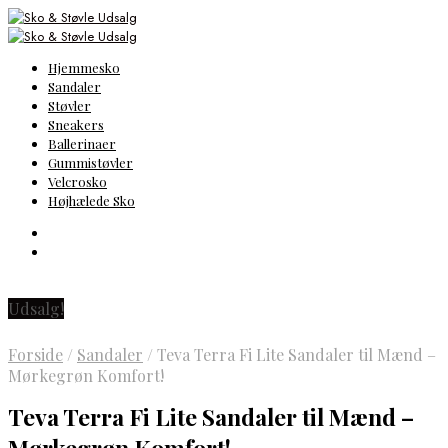
Hjemmesko
Sandaler
Støvler
Sneakers
Ballerinaer
Gummistøvler
Velcrosko
Højhælede Sko
Udsalg!
Forside
/
Sandaler
/
Teva Terra Fi Lite Sandaler til Mænd –
Mørkegrøn Komfort!
Teva Terra Fi Lite Sandaler til Mænd –
Mørkegrøn Komfort!