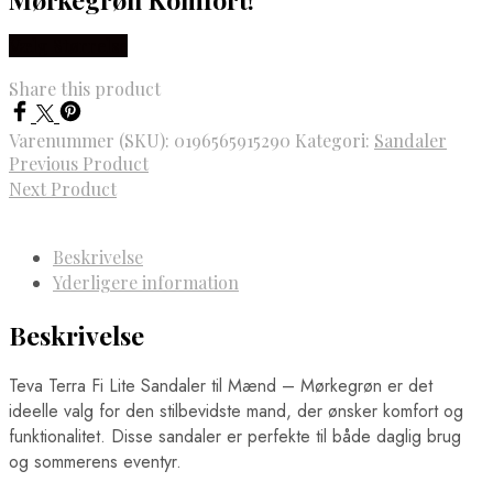
Vælg Størrelse
Share this product
Varenummer (SKU):
0196565915290
Kategori:
Sandaler
Previous Product
Next Product
Beskrivelse
Yderligere information
Beskrivelse
Teva Terra Fi Lite Sandaler til Mænd – Mørkegrøn er det
ideelle valg for den stilbevidste mand, der ønsker komfort og
funktionalitet. Disse sandaler er perfekte til både daglig brug
og sommerens eventyr.