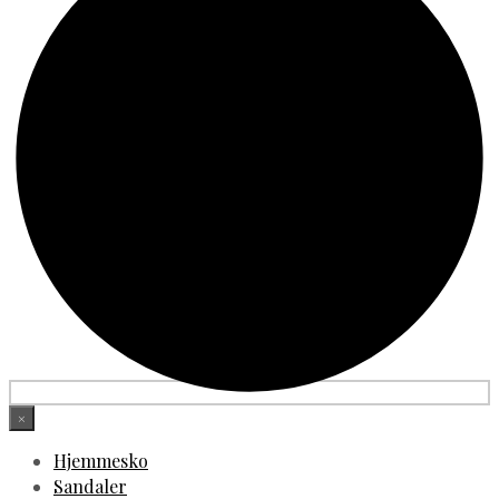
×
Hjemmesko
Sandaler