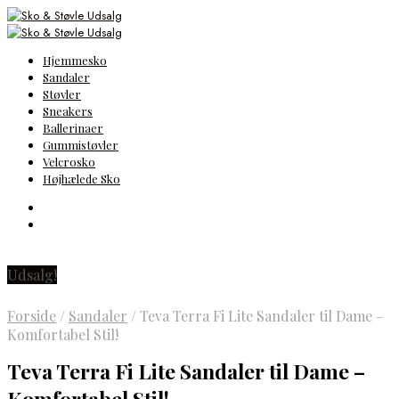
Hjemmesko
Sandaler
Støvler
Sneakers
Ballerinaer
Gummistøvler
Velcrosko
Højhælede Sko
Udsalg!
Forside
/
Sandaler
/
Teva Terra Fi Lite Sandaler til Dame –
Komfortabel Stil!
Teva Terra Fi Lite Sandaler til Dame –
Komfortabel Stil!