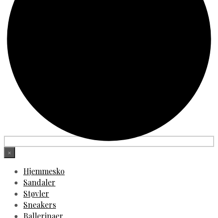
×
Hjemmesko
Sandaler
Støvler
Sneakers
Ballerinaer