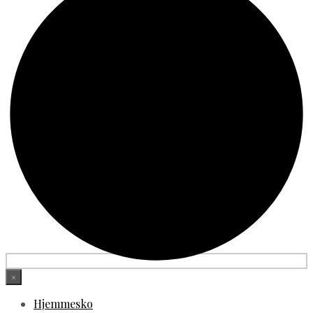
×
Hjemmesko