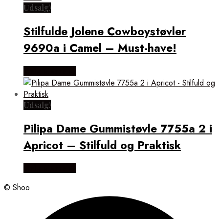
Udsalg!
Stilfulde Jolene Cowboystøvler
9690a i Camel – Must-have!
Vælg Størrelse
Udsalg!
Pilipa Dame Gummistøvle 7755a 2 i
Apricot – Stilfuld og Praktisk
Vælg Størrelse
© Shoo