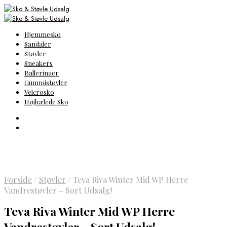
Hjemmesko
Sandaler
Støvler
Sneakers
Ballerinaer
Gummistøvler
Velcrosko
Højhælede Sko
Forside
/
Støvler
/
Teva Riva Winter Mid WP Herre
Vandrestøvler – Sort Udsalg!
Teva Riva Winter Mid WP Herre
Vandrestøvler – Sort Udsalg!