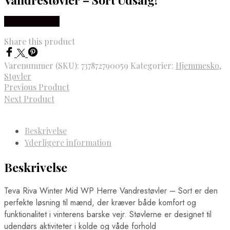
Vælg Størrelse
Share this product
Varenummer (SKU):
737872790059
Kategorier:
Hjemmesko
,
Støvler
Previous Product
Next Product
Beskrivelse
Yderligere information
Beskrivelse
Teva Riva Winter Mid WP Herre Vandrestøvler – Sort er den
perfekte løsning til mænd, der kræver både komfort og
funktionalitet i vinterens barske vejr. Støvlerne er designet til
udendørs aktiviteter i kolde og våde forhold