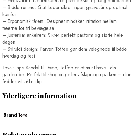
– Høj kvalitet: Lædermateriale giver luksus og lang holdbarhed
– Bløde remme: Glat læder sikrer ingen gnavesår og optimal
komfort
– Ergonomisk tårem: Designet mindsker irritation mellem
tæerne for fri bevægelse
– Justerbar ankelrem: Sikrer perfekt pasform og støtte hele
dagen
– Stilfuldt design: Farven Toffee gør dem velegnede til både
hverdag og fest
Teva Capri Sandal til Dame, Toffee er et must-have i din
garderobe. Perfekt til shopping eller afslapning i parken – dine
fødder vil takke dig.
Yderligere information
Brand
Teva
Relaterede varer