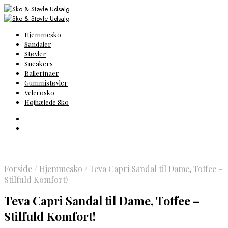
Hjemmesko
Sandaler
Støvler
Sneakers
Ballerinaer
Gummistøvler
Velcrosko
Højhælede Sko
Forside
/
Hjemmesko
/
Teva Capri Sandal til Dame, Toffee –
Stilfuld Komfort!
Teva Capri Sandal til Dame, Toffee –
Stilfuld Komfort!