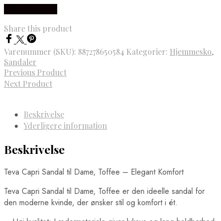
Vælg Størrelse
Share this product
Varenummer (SKU):
887278650584
Kategorier:
Hjemmesko
,
Sandaler
Previous Product
Next Product
Beskrivelse
Yderligere information
Beskrivelse
Teva Capri Sandal til Dame, Toffee – Elegant Komfort
Teva Capri Sandal til Dame, Toffee er den ideelle sandal for
den moderne kvinde, der ønsker stil og komfort i ét.