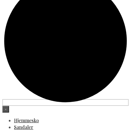
×
Hjemmesko
Sandaler