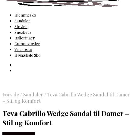
Hjemmesko
Sandaler
Støvler
Sneakers
Ballerinaer
Gummistøvler
Velcrosko
Højhælede Sko
Forside
/
Sandaler
/
Teva Cabrillo Wedge Sandal til Damer
– Stil og Komfort
Teva Cabrillo Wedge Sandal til Damer –
Stil og Komfort