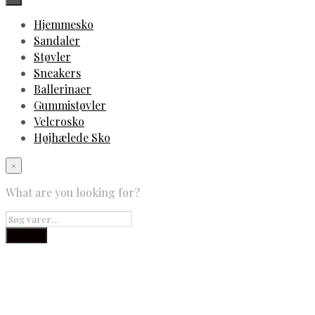
Hjemmesko
Sandaler
Støvler
Sneakers
Ballerinaer
Gummistøvler
Velcrosko
Højhælede Sko
×
What are you looking for?