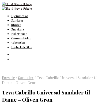
Hjemmesko
Sandaler
Støvler
Sneakers
Ballerinaer
Gummistøvler
Velcrosko
Højhælede Sko
Forside
/
Sandaler
/
Teva Cabrillo Universal Sandaler til
Dame – Oliven Grøn
Teva Cabrillo Universal Sandaler til
Dame – Oliven Grøn