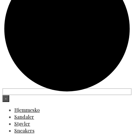
×
Hjemmesko
Sandaler
Støvler
Sneakers