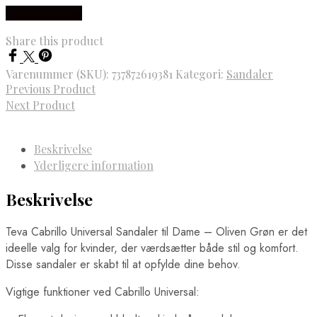
Vælg Størrelse
Share this product
Varenummer (SKU):
737872619381
Kategori:
Sandaler
Previous Product
Next Product
Beskrivelse
Yderligere information
Beskrivelse
Teva Cabrillo Universal Sandaler til Dame – Oliven Grøn er det
ideelle valg for kvinder, der værdsætter både stil og komfort.
Disse sandaler er skabt til at opfylde dine behov.
Vigtige funktioner ved Cabrillo Universal: