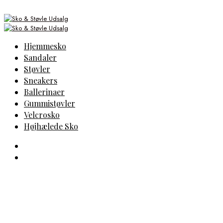
Hjemmesko
Sandaler
Støvler
Sneakers
Ballerinaer
Gummistøvler
Velcrosko
Højhælede Sko