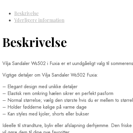
Beskrivelse
Yderligere information
Beskrivelse
Vilja Sandaler Ws502 i Fuxia er et uundgåeligt valg til sommeren
Vigtige detaljer om Vilja Sandaler Ws502 Fuxia:
– Elegant design med unikke detaljer
– Elastisk rem omkring hælen sikrer en perfekt pasform
– Normal størrelse; vælg den største hvis du er mellem to større
– Holder fødderne kølige på varme dage
– Kan styles med kjoler, shorts eller bukser
Ideelle til strandture, byliv eller afslapning derhjemme. Den friske
vil gøre dem til dine nye favoritter.