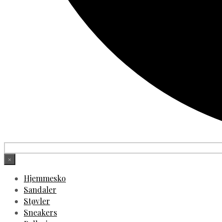
×
Hjemmesko
Sandaler
Støvler
Sneakers