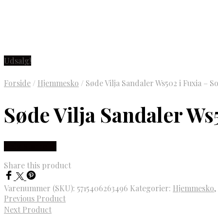
Udsalg!
Forside
/
Hjemmesko
/
Søde Vilja Sandaler Ws502 i Fuxia – 
Søde Vilja Sandaler W
Vælg Størrelse
Share this product
Varenummer (SKU):
5715406263496
Kategorier:
Hjemmesko
,
Previous Product
Next Product