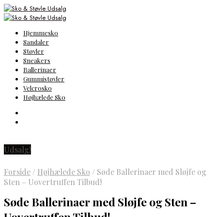
Hjemmesko
Sandaler
Støvler
Sneakers
Ballerinaer
Gummistøvler
Velcrosko
Højhælede Sko
Udsalg!
Forside
/
Højhælede Sko
/
Søde Ballerinaer med Sløjfe og
Sten – Uovertruffen Tilbud!
Søde Ballerinaer med Sløjfe og Sten –
Uovertruffen Tilbud!