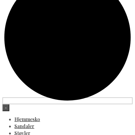
×
Hjemmesko
Sandaler
Støvler