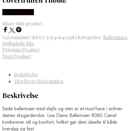
Vælg Størrelse
Share this product
Varenummer (SKU):
5715406439983
Kategorier:
Ballerinaer
,
Højhælede Sko
Previous Product
Next Product
Beskrivelse
Yderligere information
Beskrivelse
Søde ballerinaer med sløjfe og sten er et must-have i enhver
dames skogarderobe. Lisa Dame Ballerinaer 8080 Camel
kombinerer stil og komfort, hvilket gør dem ideelle til både
hverdag og fest