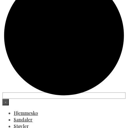
×
Hjemmesko
Sandaler
Støvler