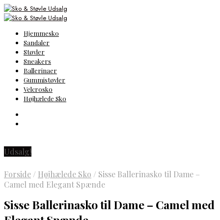
Hjemmesko
Sandaler
Støvler
Sneakers
Ballerinaer
Gummistøvler
Velcrosko
Højhælede Sko
Udsalg!
Forside
/
Højhælede Sko
/
Sisse Ballerinasko til Dame –
Camel med Elegant Spænde
Sisse Ballerinasko til Dame – Camel med
Elegant Spænde