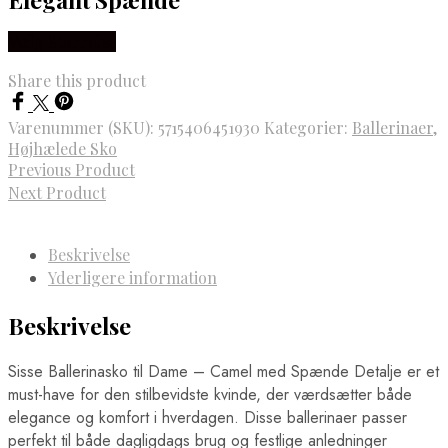
Vælg Størrelse
Share this product
Varenummer (SKU):
5715406451930
Kategorier:
Ballerinaer
,
Højhælede Sko
Previous Product
Next Product
Beskrivelse
Yderligere information
Beskrivelse
Sisse Ballerinasko til Dame – Camel med Spænde Detalje er et
must-have for den stilbevidste kvinde, der værdsætter både
elegance og komfort i hverdagen. Disse ballerinaer passer
perfekt til både dagligdags brug og festlige anledninger