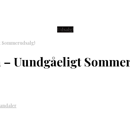
Udsalg!
gt Sommerudsalg!
lå – Uundgåeligt Somme
andaler