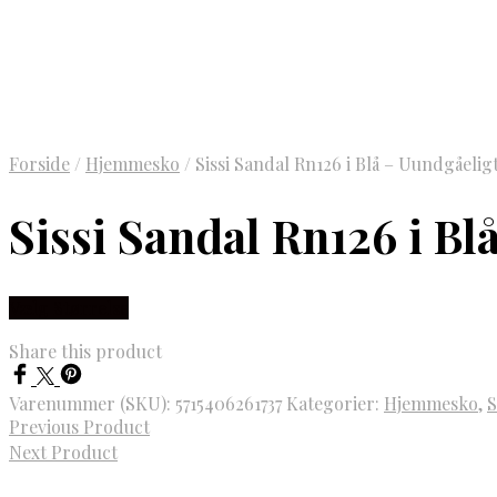
Forside
/
Hjemmesko
/
Sissi Sandal Rn126 i Blå – Uundgåeli
Sissi Sandal Rn126 i B
Vælg Størrelse
Share this product
Varenummer (SKU):
5715406261737
Kategorier:
Hjemmesko
,
S
Previous Product
Next Product