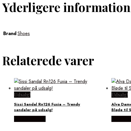
Yderligere information
Brand
Shoes
Relaterede varer
Udsalg!
Udsalg!
Sissi Sandal Rn126 Fuxia – Trendy
Alva Dame
sandaler på udsalg!
Bløde til
Vælg Størrelse
Vælg Stø