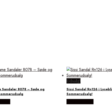
Udsalg!
 Sandaler 8078 – Søde og
Sissi Sandal Rn126 i Lysebl
 Sommerudsalg
Sommerudsalg!
rrelse
Vælg Størrelse