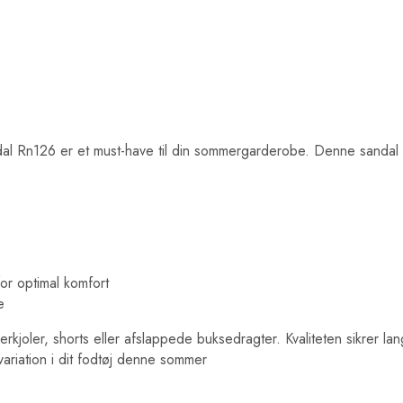
al Rn126 er et must-have til din sommergarderobe. Denne sandal ko
for optimal komfort
e
merkjoler, shorts eller afslappede buksedragter. Kvaliteten sikrer la
 variation i dit fodtøj denne sommer