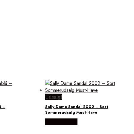
Udsalg!
å –
Sally Dame Sandal 2002 – Sort
Sommerudsalg Must-Have
Vælg Størrelse