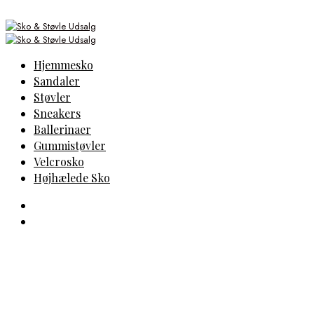
Hjemmesko
Sandaler
Støvler
Sneakers
Ballerinaer
Gummistøvler
Velcrosko
Højhælede Sko