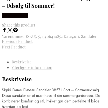
– Udsalg til Sommer!
Vælg Størrelse
Share this product
Varenummer (SKU):
5715406410852
Kategori:
Sandaler
Previous Product
Next Product
Beskrivelse
Yderligere information
Beskrivelse
Sigrid Dame Plateau Sandaler 3857 i Sort – Sommerudsalg.
Disse sandaler er et must-have til din sommergarderobe. De
kombinerer komfort og stil, hvilket gør dem perfekte til både
hverdag og fest