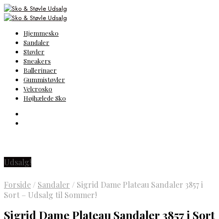
Hjemmesko
Sandaler
Støvler
Sneakers
Ballerinaer
Gummistøvler
Velcrosko
Højhælede Sko
Udsalg!
Forside
/
Sandaler
/
Sigrid Dame Plateau Sandaler 3857 i
Sort – Udsalg til Sommer!
Sigrid Dame Plateau Sandaler 3857 i Sort