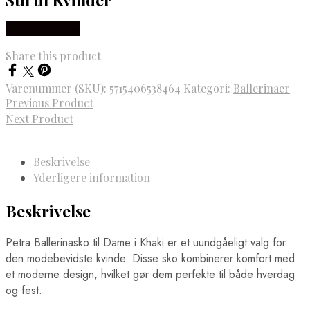
Vælg Størrelse
Share this product
Varenummer (SKU):
5715406538464
Kategori:
Ballerinaer
Previous Product
Next Product
Beskrivelse
Yderligere information
Beskrivelse
Petra Ballerinasko til Dame i Khaki er et uundgåeligt valg for
den modebevidste kvinde. Disse sko kombinerer komfort med
et moderne design, hvilket gør dem perfekte til både hverdag
og fest.