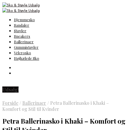
Hjemmesko
Sandaler
Støvler
Sneakers
Ballerinaer
Gummistøvler
Velcrosko
Højhælede Sko
Udsalg!
Forside
/
Ballerinaer
/
Petra Ballerinasko i Khaki –
Komfort og Stil til Kvinder
Petra Ballerinasko i Khaki – Komfort og
Stil til Kvinder