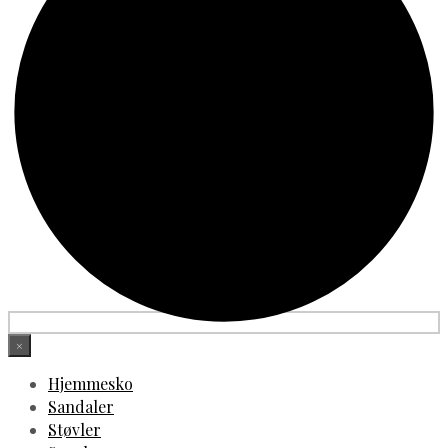
×
Hjemmesko
Sandaler
Støvler