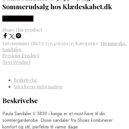
Sommerudsalg hos Klædeskabet.dk
Vælg Størrelse
Share this product
Varenummer (SKU):
5715406269313
Kategorier:
Hjemmesko
,
Sandaler
Previous Product
Next Product
Beskrivelse
Yderligere information
Beskrivelse
Paula Sandaler U 3839 i beige er et must-have til din
sommergarderobe. Disse sandaler fra Shoes kombinerer
komfort og stil, perfekte til varme dage.