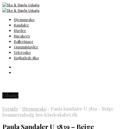
Hjemmesko
Sandaler
Støvler
Sneakers
Ballerinaer
Gummistøvler
Velcrosko
Højhælede Sko
Udsalg!
Forside
/
Hjemmesko
/
Paula Sandaler U 3839 – Beige
Sommerudsalg hos Klædeskabet.dk
Paula Sandaler U 3839 – Beige