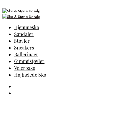
Hjemmesko
Sandaler
Støvler
Sneakers
Ballerinaer
Gummistøvler
Velcrosko
Højhælede Sko