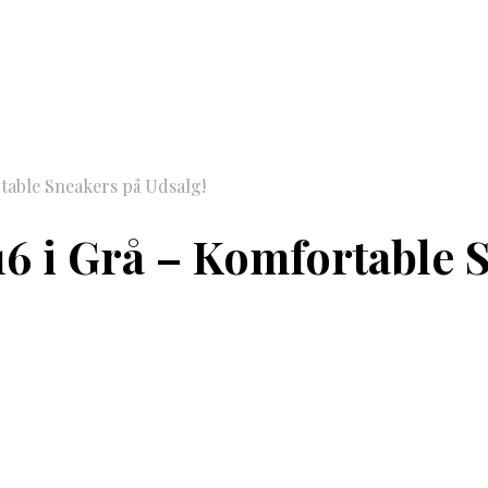
table Sneakers på Udsalg!
6 i Grå – Komfortable S