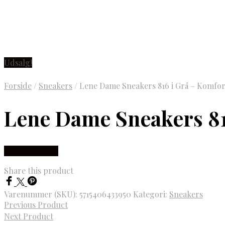
Udsalg!
Forside
/
Sneakers
/
Lene Dame Sneakers 816 i Grå – Komfor
Lene Dame Sneakers 81
Vælg Størrelse
Share this product
Varenummer (SKU):
5715406433950
Kategori:
Sneakers
Previous Product
Next Product