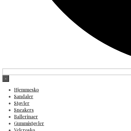
×
Hjemmesko
Sandaler
Støvler
Sneakers
Ballerinaer
Gummistøvler
Velcrosko