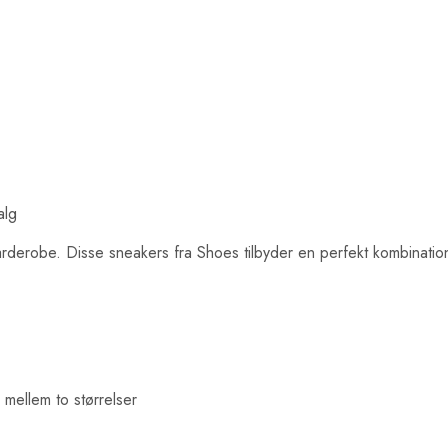
alg
robe. Disse sneakers fra Shoes tilbyder en perfekt kombination af
 mellem to størrelser