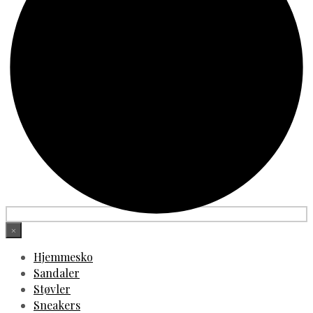
×
Hjemmesko
Sandaler
Støvler
Sneakers