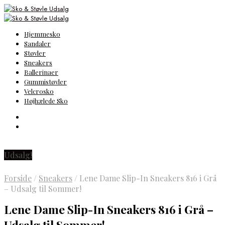
Hjemmesko
Sandaler
Støvler
Sneakers
Ballerinaer
Gummistøvler
Velcrosko
Højhælede Sko
Udsalg!
Forside
/
Sneakers
/
Lene Dame Slip-In Sneakers 816 i Grå
– Udsalg til Sommer!
Lene Dame Slip-In Sneakers 816 i Grå –
Udsalg til Sommer!