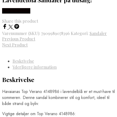
Vælg Størrelse
Share this product
Varenummer (SKU):
7909989078396
Kategori:
Sandaler
Previous Product
Next Product
Beskrivelse
Yderligere information
Beskrivelse
Havaianas Top Verano 4148986 i lavendelblå er et must-have til
sommeren. Denne sandal kombinerer stil og komfort, ideel til
både strand og byliv.
Vigtige detaljer om Top Verano 4148986: