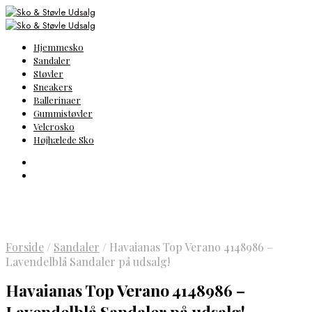
Hjemmesko
Sandaler
Støvler
Sneakers
Ballerinaer
Gummistøvler
Velcrosko
Højhælede Sko
Forside
/
Sandaler
/
Havaianas Top Verano 4148986 –
Lavendelblå Sandaler på udsalg!
Havaianas Top Verano 4148986 –
Lavendelblå Sandaler på udsalg!