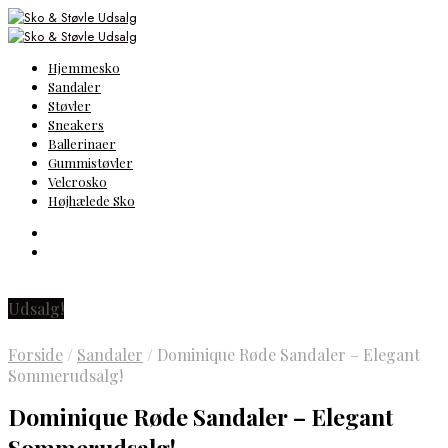
Hjemmesko
Sandaler
Støvler
Sneakers
Ballerinaer
Gummistøvler
Velcrosko
Højhælede Sko
Udsalg!
Forside
/
Sandaler
/
Dominique Røde Sandaler – Elegant
Sommerudsalg!
Dominique Røde Sandaler – Elegant
Sommerudsalg!