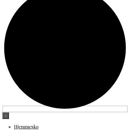
×
Hjemmesko