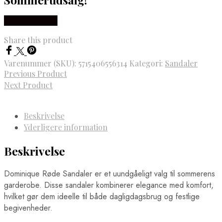
Vælg Størrelse
Share this product
Varenummer (SKU):
5715406556314
Kategori:
Sandaler
Previous Product
Next Product
Beskrivelse
Yderligere information
Beskrivelse
Dominique Røde Sandaler er et uundgåeligt valg til sommerens
garderobe. Disse sandaler kombinerer elegance med komfort,
hvilket gør dem ideelle til både dagligdagsbrug og festlige
begivenheder.