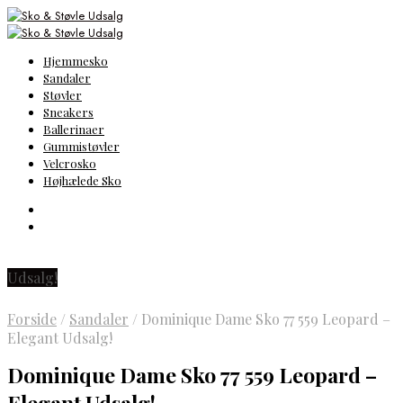
Hjemmesko
Sandaler
Støvler
Sneakers
Ballerinaer
Gummistøvler
Velcrosko
Højhælede Sko
Udsalg!
Forside
/
Sandaler
/
Dominique Dame Sko 77 559 Leopard –
Elegant Udsalg!
Dominique Dame Sko 77 559 Leopard –
Elegant Udsalg!