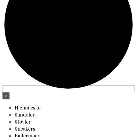
×
Hjemmesko
Sandaler
Støvler
Sneakers
Ballerinaer