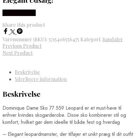
Vælg Størrelse
Share this product
Varenummer (SKU):
5715406556475
Kategori:
Sandaler
Previous Product
Next Product
Beskrivelse
Yderligere information
Beskrivelse
Dominique Dame Sko 77 559 Leopard er et must-have til
enhver kvindes skogarderobe. Disse sko kombinerer stil og
komfort, hvilket gør dem ideelle til både fest og hverdag
– Elegant leopardmønster, der tilføjer et unikt præg til dit outfit