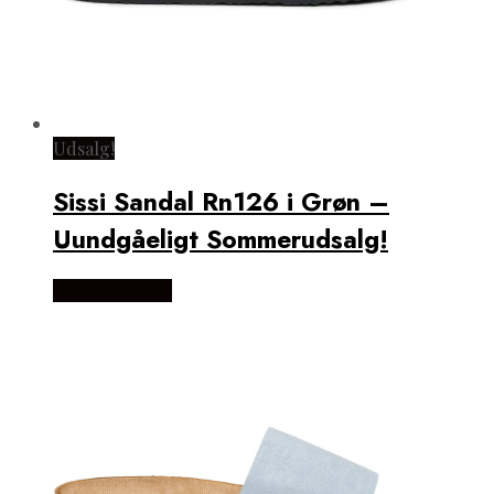
Udsalg!
Sissi Sandal Rn126 i Grøn –
Uundgåeligt Sommerudsalg!
Vælg Størrelse