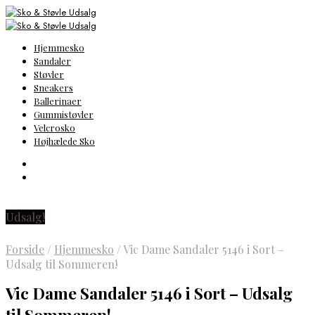
Hjemmesko
Sandaler
Støvler
Sneakers
Ballerinaer
Gummistøvler
Velcrosko
Højhælede Sko
Udsalg!
Forside
/
Hjemmesko
/
Vic Dame Sandaler 5146 i Sort –
Udsalg til Sommeren!
Vic Dame Sandaler 5146 i Sort – Udsalg
til Sommeren!