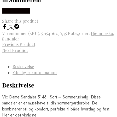
Vælg Størrelse
Share this product
Varenummer (SKU):
5715406456775
Kategorier:
Hjemmesko
,
Sandaler
Previous Product
Next Product
Beskrivelse
Yderligere information
Beskrivelse
Vic Dame Sandaler 5146 i Sort – Sommerudsalg. Disse
sandaler er et must-have til din sommergarderobe. De
kombinerer stil og komfort, perfekte til både hverdag og fest.
Her er det vigtigste: