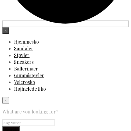
×
Hjemmesko
Sandaler
Støvler
Sneakers
Ballerinaer
Gummistøvler
Velcrosko
Højhælede Sko
×
What are you looking for?