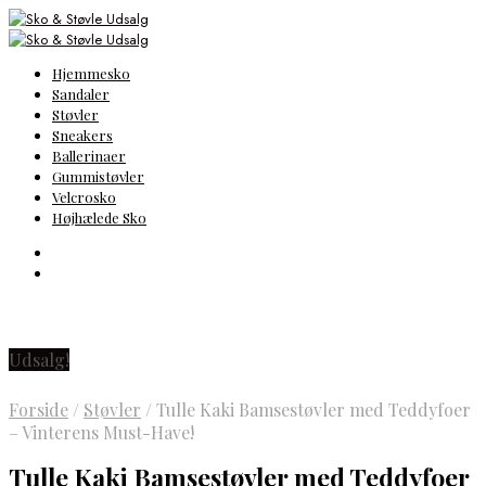
Hjemmesko
Sandaler
Støvler
Sneakers
Ballerinaer
Gummistøvler
Velcrosko
Højhælede Sko
Udsalg!
Forside
/
Støvler
/
Tulle Kaki Bamsestøvler med Teddyfoer
– Vinterens Must-Have!
Tulle Kaki Bamsestøvler med Teddyfoer