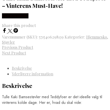
– Vinterens Must-Have!
Vælg Størrelse
Share this product
Varenummer (SKU):
5715406298139
Kategorier:
Hjemmesko
,
Støvler
Previous Product
Next Product
Beskrivelse
Yderligere information
Beskrivelse
Tulle Kaki Bamsestøvler med Teddyfoer er det ideelle valg til
vinterens kolde dage. Her er, hvad du skal vide: