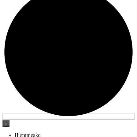
×
Hjemmesko