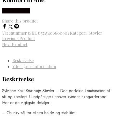
Vælg Størrelse
Share this product
Varenummer (SKU):
5715406600901
Kategori:
Støvler
Previous Product
Next Product
Beskrivelse
Yderligere information
Beskrivelse
Sylviane Kaki Knæhøje Støvler – Den perfekte kombination af
stil og komfort. Uundgåelige i enhver kvindes skogarderobe.
Her er de vigtigste detaljer:
– Chunky sål for ekstra højde og stabilitet