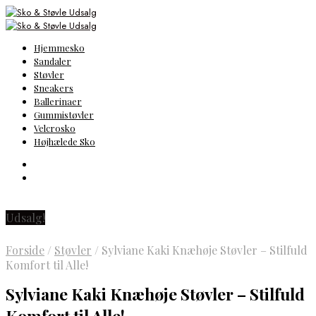
Hjemmesko
Sandaler
Støvler
Sneakers
Ballerinaer
Gummistøvler
Velcrosko
Højhælede Sko
Udsalg!
Forside
/
Støvler
/
Sylviane Kaki Knæhøje Støvler – Stilfuld
Komfort til Alle!
Sylviane Kaki Knæhøje Støvler – Stilfuld
Komfort til Alle!