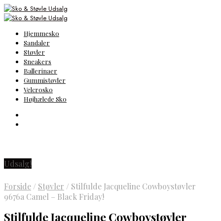
Hjemmesko
Sandaler
Støvler
Sneakers
Ballerinaer
Gummistøvler
Velcrosko
Højhælede Sko
Udsalg!
Forside
/
Støvler
/
Stilfulde Jacqueline Cowboystøvler
9676a Camel – Black Friday!
Stilfulde Jacqueline Cowboystøvler