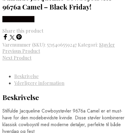
9676a Camel – Black Friday!
Vælg Størrelse
Share this product
Varenummer (SKU):
5715406559247
Kategori:
Støvler
Previous Product
Next Product
Beskrivelse
Yderligere information
Beskrivelse
Stilfulde Jacqueline Cowboystøvler 9676a Camel er et must-
have for den modebevidste kvinde. Disse støvler kombinerer
klassisk cowboystil med moderne detaljer, perfekte til både
hverdag og fest