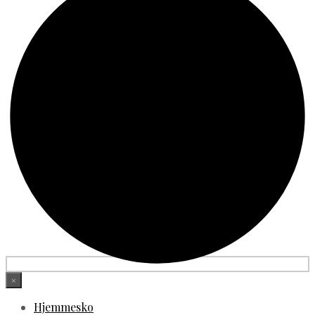
×
Hjemmesko