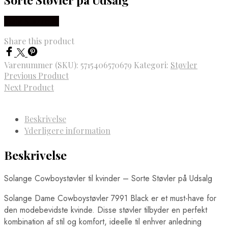
Vælg Størrelse
Share this product
Varenummer (SKU):
5715406570679
Kategori:
Støvler
Previous Product
Next Product
Beskrivelse
Yderligere information
Beskrivelse
Solange Cowboystøvler til kvinder – Sorte Støvler på Udsalg
Solange Dame Cowboystøvler 7991 Black er et must-have for
den modebevidste kvinde. Disse støvler tilbyder en perfekt
kombination af stil og komfort, ideelle til enhver anledning