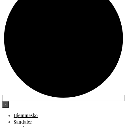
×
Hjemmesko
Sandaler