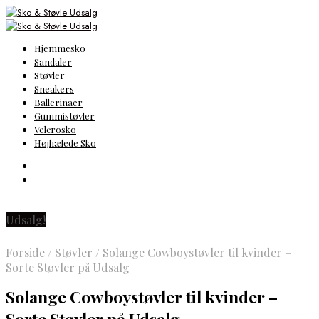
Hjemmesko
Sandaler
Støvler
Sneakers
Ballerinaer
Gummistøvler
Velcrosko
Højhælede Sko
Udsalg!
Forside
/
Støvler
/
Solange Cowboystøvler til kvinder –
Sorte Støvler på Udsalg
Solange Cowboystøvler til kvinder –
Sorte Støvler på Udsalg