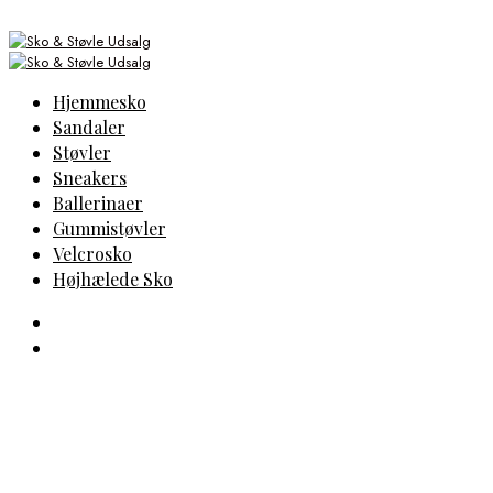
Hjemmesko
Sandaler
Støvler
Sneakers
Ballerinaer
Gummistøvler
Velcrosko
Højhælede Sko