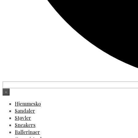
×
Hjemmesko
Sandaler
Støvler
Sneakers
Ballerinaer