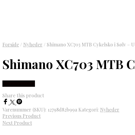
Forside
/
Nyheder
/
Shimano XC703 MTB Cykelsko i Sølv – U
Shimano XC703 MTB Cyk
Vælg Størrelse
Share this product
Varenummer (SKU):
12798d82b99a
Kategori:
Nyheder
Previous Product
Next Product