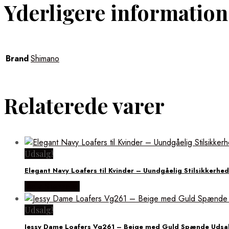
Yderligere information
Brand
Shimano
Relaterede varer
Udsalg!
Elegant Navy Loafers til Kvinder – Uundgåelig Stilsikkerhed
Vælg Størrelse
Udsalg!
Jessy Dame Loafers Vg261 – Beige med Guld Spænde Udsa