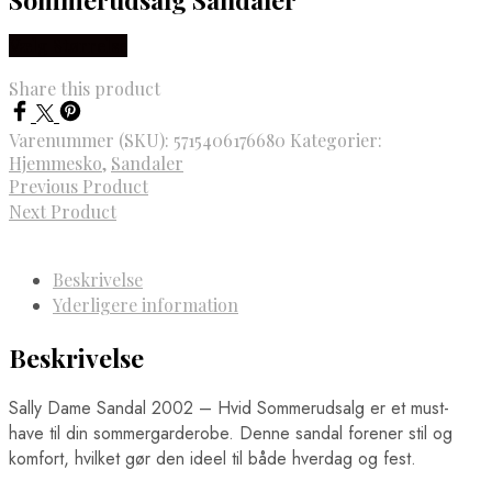
Vælg Størrelse
Share this product
Varenummer (SKU):
5715406176680
Kategorier:
Hjemmesko
,
Sandaler
Previous Product
Next Product
Beskrivelse
Yderligere information
Beskrivelse
Sally Dame Sandal 2002 – Hvid Sommerudsalg er et must-
have til din sommergarderobe. Denne sandal forener stil og
komfort, hvilket gør den ideel til både hverdag og fest.