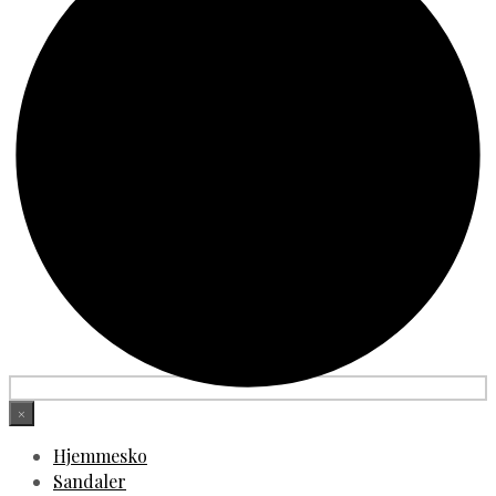
×
Hjemmesko
Sandaler