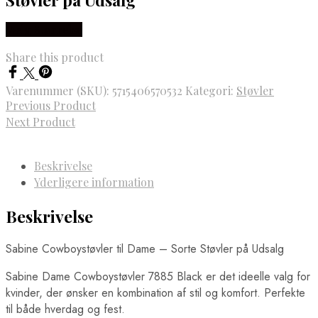
Vælg Størrelse
Share this product
Varenummer (SKU):
5715406570532
Kategori:
Støvler
Previous Product
Next Product
Beskrivelse
Yderligere information
Beskrivelse
Sabine Cowboystøvler til Dame – Sorte Støvler på Udsalg
Sabine Dame Cowboystøvler 7885 Black er det ideelle valg for
kvinder, der ønsker en kombination af stil og komfort. Perfekte
til både hverdag og fest.