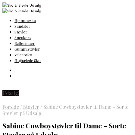
Hjemmesko
Sandaler
Støvler
Sneakers
Ballerinaer
Gummistøvler
Velcrosko
Højhælede Sko
Udsalg!
Forside
/
Støvler
/
Sabine Cowboystøvler til Dame – Sorte
Støvler på Udsalg
Sabine Cowboystøvler til Dame – Sorte
Støvler på Udsalg