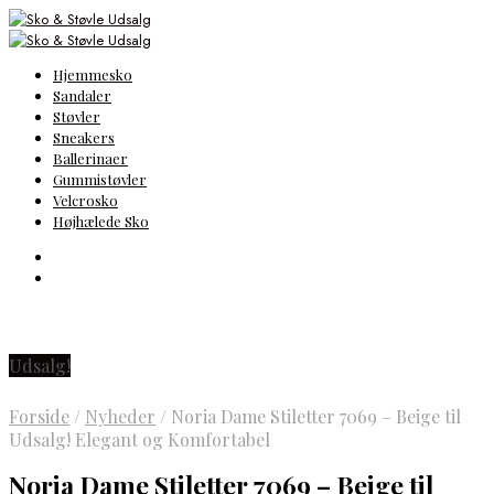
Hjemmesko
Sandaler
Støvler
Sneakers
Ballerinaer
Gummistøvler
Velcrosko
Højhælede Sko
Udsalg!
Forside
/
Nyheder
/
Noria Dame Stiletter 7069 – Beige til
Udsalg! Elegant og Komfortabel
Noria Dame Stiletter 7069 – Beige til