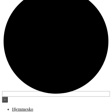
×
Hjemmesko