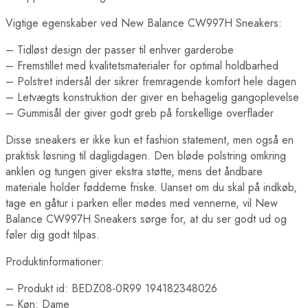
Vigtige egenskaber ved New Balance CW997H Sneakers:
– Tidløst design der passer til enhver garderobe
– Fremstillet med kvalitetsmaterialer for optimal holdbarhed
– Polstret indersål der sikrer fremragende komfort hele dagen
– Letvægts konstruktion der giver en behagelig gangoplevelse
– Gummisål der giver godt greb på forskellige overflader
Disse sneakers er ikke kun et fashion statement, men også en
praktisk løsning til dagligdagen. Den bløde polstring omkring
anklen og tungen giver ekstra støtte, mens det åndbare
materiale holder fødderne friske. Uanset om du skal på indkøb,
tage en gåtur i parken eller mødes med vennerne, vil New
Balance CW997H Sneakers sørge for, at du ser godt ud og
føler dig godt tilpas.
Produktinformationer:
– Produkt id: BEDZ08-0R99 194182348026
– Køn: Dame