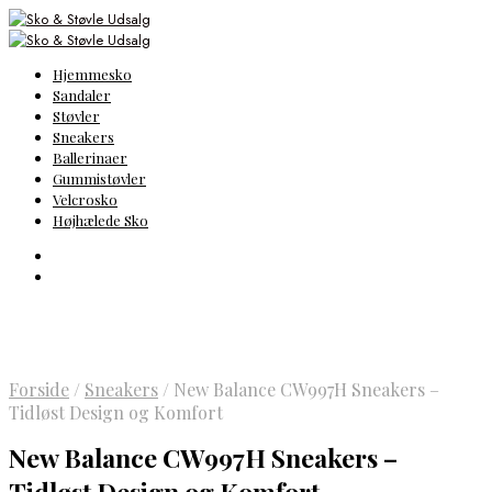
Hjemmesko
Sandaler
Støvler
Sneakers
Ballerinaer
Gummistøvler
Velcrosko
Højhælede Sko
Forside
/
Sneakers
/
New Balance CW997H Sneakers –
Tidløst Design og Komfort
New Balance CW997H Sneakers –
Tidløst Design og Komfort