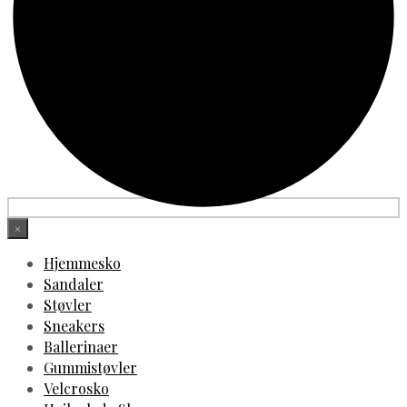
×
Hjemmesko
Sandaler
Støvler
Sneakers
Ballerinaer
Gummistøvler
Velcrosko