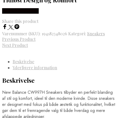
Købes hos Magasin
Share this product
Varenummer (SKU):
194182348026
Kategori:
Sneakers
Previous Product
Next Product
Beskrivelse
Yderligere information
Beskrivelse
New Balance CW997H Sneakers tilbyder en perfekt blanding
af stil og komfort, ideel til den moderne kvinde. Disse sneakers
er designet med fokus på både æstetik og funktionalitet, hvilket
gør dem til et fremragende valg til både hverdag og mere
afslappede anledninger.