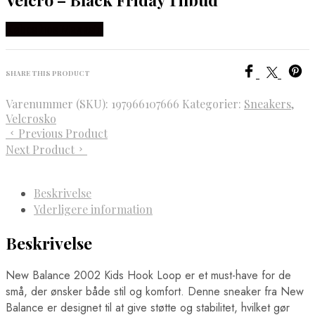
Købes hos Magasin
SHARE THIS PRODUCT
Varenummer (SKU):
197966107666
Kategorier:
Sneakers
,
Velcrosko
Previous Product
Next Product
Beskrivelse
Yderligere information
Beskrivelse
New Balance 2002 Kids Hook Loop er et must-have for de
små, der ønsker både stil og komfort. Denne sneaker fra New
Balance er designet til at give støtte og stabilitet, hvilket gør