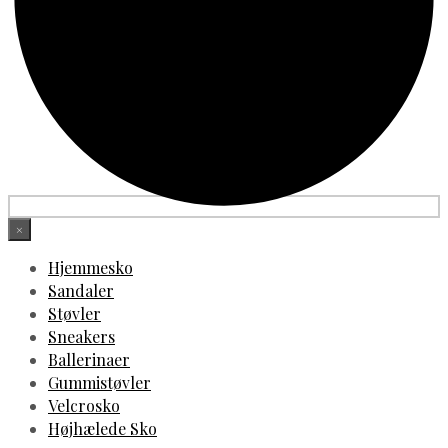
×
Hjemmesko
Sandaler
Støvler
Sneakers
Ballerinaer
Gummistøvler
Velcrosko
Højhælede Sko