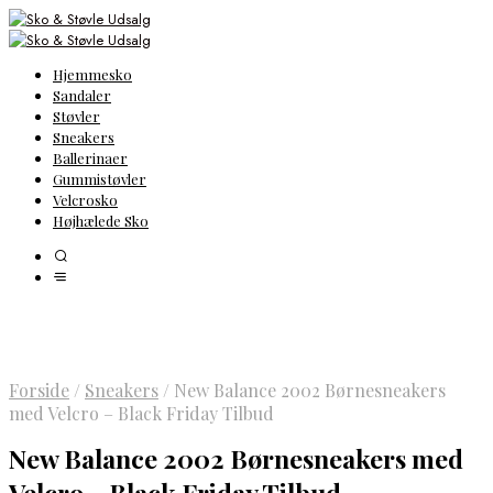
Hjemmesko
Sandaler
Støvler
Sneakers
Ballerinaer
Gummistøvler
Velcrosko
Højhælede Sko
Forside
/
Sneakers
/
New Balance 2002 Børnesneakers
med Velcro – Black Friday Tilbud
New Balance 2002 Børnesneakers med
Velcro – Black Friday Tilbud