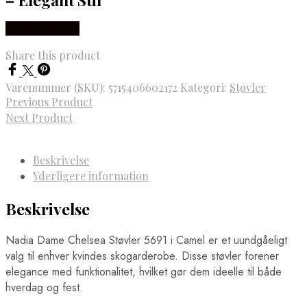
Vælg Størrelse
Share this product
Varenummer (SKU):
5715406602172
Kategori:
Støvler
Previous Product
Next Product
Beskrivelse
Yderligere information
Beskrivelse
Nadia Dame Chelsea Støvler 5691 i Camel er et uundgåeligt
valg til enhver kvindes skogarderobe. Disse støvler forener
elegance med funktionalitet, hvilket gør dem ideelle til både
hverdag og fest.