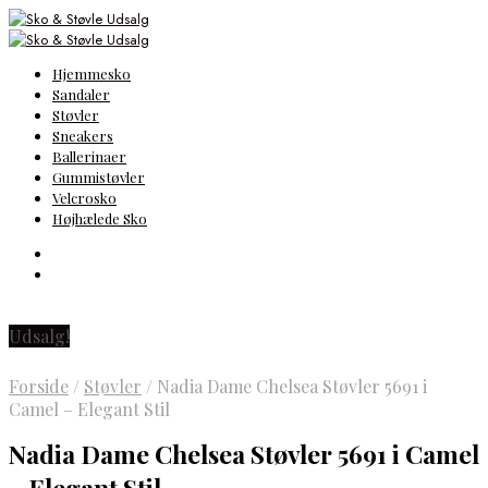
Hjemmesko
Sandaler
Støvler
Sneakers
Ballerinaer
Gummistøvler
Velcrosko
Højhælede Sko
Udsalg!
Forside
/
Støvler
/
Nadia Dame Chelsea Støvler 5691 i
Camel – Elegant Stil
Nadia Dame Chelsea Støvler 5691 i Camel
– Elegant Stil