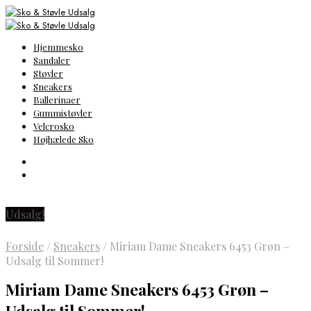
Hjemmesko
Sandaler
Støvler
Sneakers
Ballerinaer
Gummistøvler
Velcrosko
Højhælede Sko
Udsalg!
Forside
/
Sneakers
/
Miriam Dame Sneakers 6453 Grøn –
Udsalg til Sommer!
Miriam Dame Sneakers 6453 Grøn –
Udsalg til Sommer!