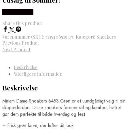
Vælg Størrelse
Share this product
Varenummer (SKU):
5715406519470
Kategori:
Sneakers
Previous Product
Next Product
Beskrivelse
Yderligere information
Beskrivelse
Miriam Dame Sneakers 6453 Grøn er et uundgåeligt valg til din
skogarderobe. Disse sneakers forener stil og komfort, hvilket
gør dem perfekte til både hverdag og fest
– Frisk grøn farve, der løfter dit look