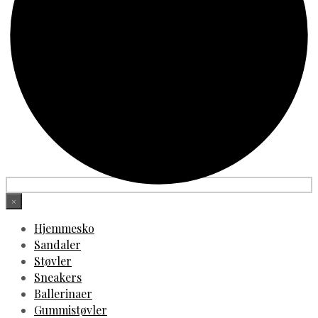
×
Hjemmesko
Sandaler
Støvler
Sneakers
Ballerinaer
Gummistøvler