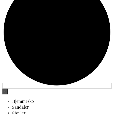
×
Hjemmesko
Sandaler
Støvler