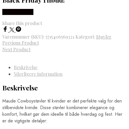
Vælg Størrelse
Share this product
Varenummer (SKU):
5715406569321
Kategori:
Støvler
Previous Product
Next Product
Beskrivelse
Yderligere information
Beskrivelse
Maude Cowboystøvler til kvinder er det perfekte valg for den
stilbevidste kvinde. Disse støvler kombinerer elegance og
komfort, hvilket gør dem ideelle til både hverdag og fest. Her
er de vigtigste detaljer: