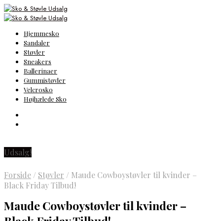
Hjemmesko
Sandaler
Støvler
Sneakers
Ballerinaer
Gummistøvler
Velcrosko
Højhælede Sko
Udsalg!
Forside
/
Støvler
/
Maude Cowboystøvler til kvinder –
Black Friday Tilbud!
Maude Cowboystøvler til kvinder –
Black Friday Tilbud!