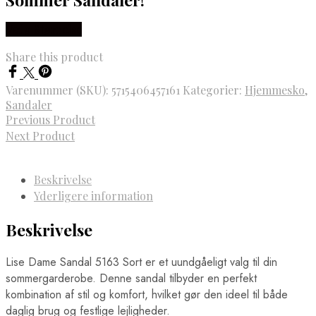
Vælg Størrelse
Share this product
Varenummer (SKU):
5715406457161
Kategorier:
Hjemmesko
,
Sandaler
Previous Product
Next Product
Beskrivelse
Yderligere information
Beskrivelse
Lise Dame Sandal 5163 Sort er et uundgåeligt valg til din
sommergarderobe. Denne sandal tilbyder en perfekt
kombination af stil og komfort, hvilket gør den ideel til både
daglig brug og festlige lejligheder.