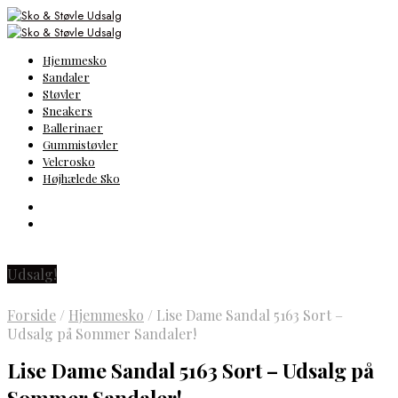
Hjemmesko
Sandaler
Støvler
Sneakers
Ballerinaer
Gummistøvler
Velcrosko
Højhælede Sko
Udsalg!
Forside
/
Hjemmesko
/
Lise Dame Sandal 5163 Sort –
Udsalg på Sommer Sandaler!
Lise Dame Sandal 5163 Sort – Udsalg på
Sommer Sandaler!