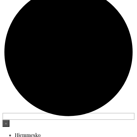
×
Hjemmesko