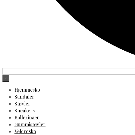
×
Hjemmesko
Sandaler
Støvler
Sneakers
Ballerinaer
Gummistøvler
Velcrosko