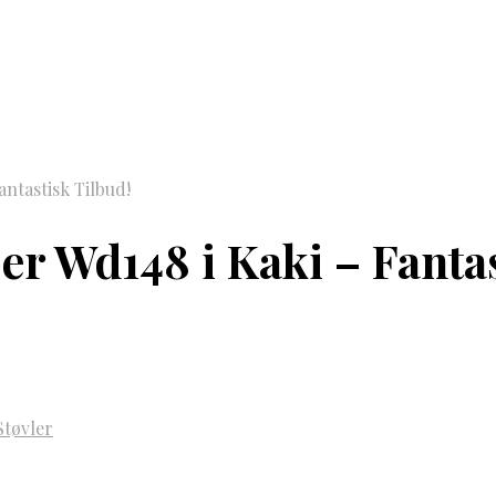
antastisk Tilbud!
er Wd148 i Kaki – Fantas
Støvler