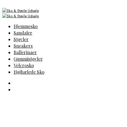
Hjemmesko
Sandaler
Støvler
Sneakers
Ballerinaer
Gummistøvler
Velcrosko
Højhælede Sko