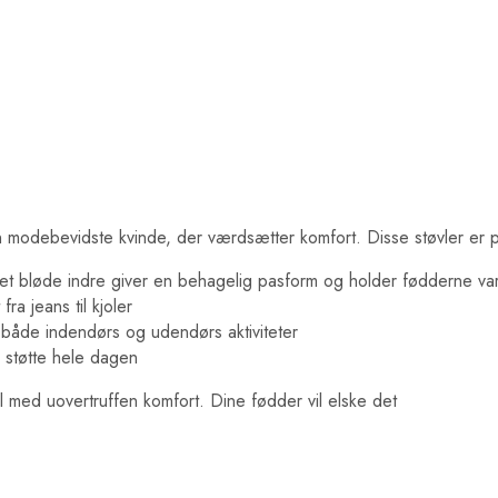
en modebevidste kvinde, der værdsætter komfort. Disse støvler er p
. Det bløde indre giver en behagelig pasform og holder fødderne v
a jeans til kjoler
il både indendørs og udendørs aktiviteter
 støtte hele dagen
 med uovertruffen komfort. Dine fødder vil elske det