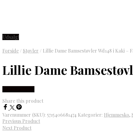
Udsalg!
Forside
/
Støvler
/
Lillie Dame Bamsestøvler Wd148 i Kaki – F
Lillie Dame Bamsestøvl
Vælg Størrelse
Share this product
Varenummer (SKU):
5715406681474
Kategorier:
Hjemmesko
,
Previous Product
Next Product