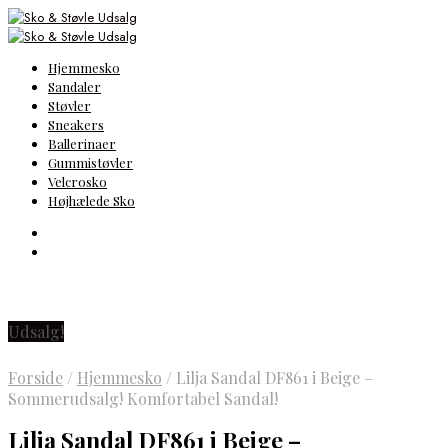
Hjemmesko
Sandaler
Støvler
Sneakers
Ballerinaer
Gummistøvler
Velcrosko
Højhælede Sko
Udsalg!
Forside
/
Hjemmesko
/
Lilja Sandal DF861 i Beige –
Sommerudsalg! Komfortabel Sandal!
Lilja Sandal DF861 i Beige –