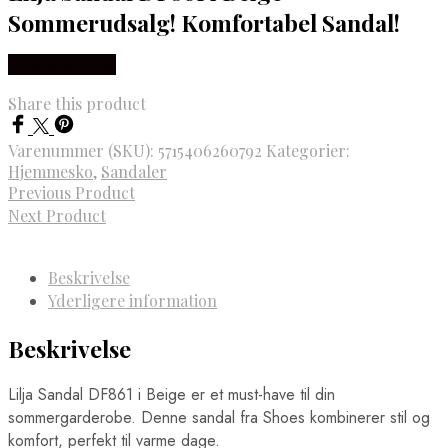
Sommerudsalg! Komfortabel Sandal!
Vælg Størrelse
Share this product
Varenummer (SKU):
5715406260792
Kategorier:
Hjemmesko
,
Sandaler
Previous Product
Next Product
Beskrivelse
Yderligere information
Beskrivelse
Lilja Sandal DF861 i Beige er et must-have til din
sommergarderobe. Denne sandal fra Shoes kombinerer stil og
komfort, perfekt til varme dage.