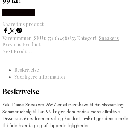
Vælg Størrelse
Share this product
Varenummer (SKU):
5711614982853
Kategori:
Sneakers
Previous Product
Next Product
Beskrivelse
Yderligere information
Beskrivelse
Kaki Dame Sneakers 2667 er et must-have til din skosamling.
Sommerudsalg til kun 99 kr gør dem endnu mere attraktive.
Disse sneakers forener stil og komfort, hvilket gør dem ideelle
til både hverdag og afslappede lejligheder.