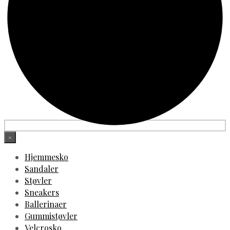
×
Hjemmesko
Sandaler
Støvler
Sneakers
Ballerinaer
Gummistøvler
Velcrosko