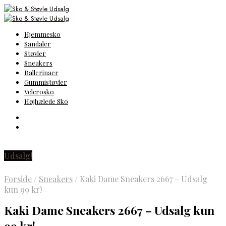
Hjemmesko
Sandaler
Støvler
Sneakers
Ballerinaer
Gummistøvler
Velcrosko
Højhælede Sko
Udsalg!
Forside
/
Sneakers
/
Kaki Dame Sneakers 2667 – Udsalg
kun 99 kr!
Kaki Dame Sneakers 2667 – Udsalg kun
99 kr!