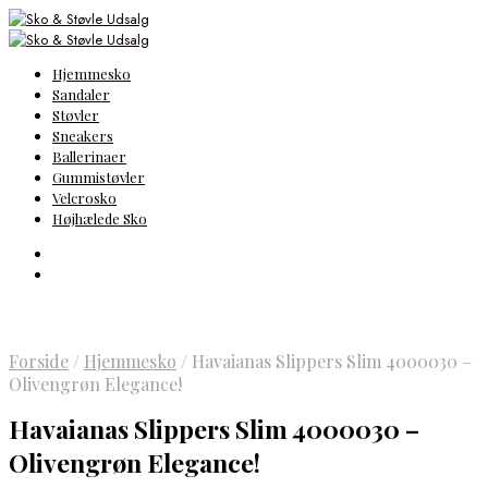
Hjemmesko
Sandaler
Støvler
Sneakers
Ballerinaer
Gummistøvler
Velcrosko
Højhælede Sko
Forside
/
Hjemmesko
/
Havaianas Slippers Slim 4000030 –
Olivengrøn Elegance!
Havaianas Slippers Slim 4000030 –
Olivengrøn Elegance!