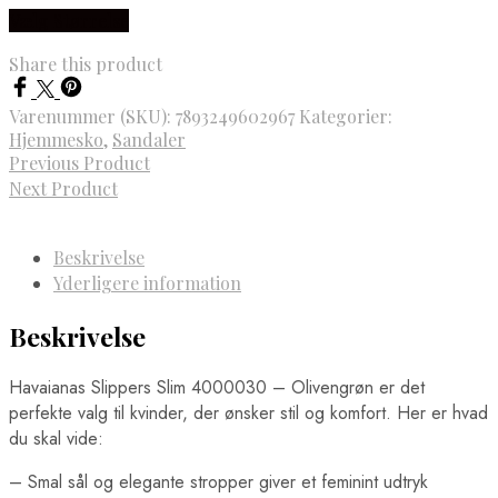
Vælg Størrelse
Share this product
Varenummer (SKU):
7893249602967
Kategorier:
Hjemmesko
,
Sandaler
Previous Product
Next Product
Beskrivelse
Yderligere information
Beskrivelse
Havaianas Slippers Slim 4000030 – Olivengrøn er det
perfekte valg til kvinder, der ønsker stil og komfort. Her er hvad
du skal vide:
– Smal sål og elegante stropper giver et feminint udtryk