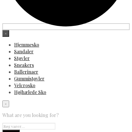
×
Hjemmesko
Sandaler
Støvler
Sneakers
Ballerinaer
Gummistøvler
Velcrosko
Højhælede Sko
×
What are you looking for?