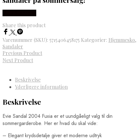
Vælg Størrelse
Share this product
Varenummer (SKU):
5715406458175
Kategorier:
Hjemmesko
,
Sandaler
Previous Product
Next Product
Beskrivelse
Yderligere information
Beskrivelse
Evie Sandal 2004 Fuxia er et uundgåeligt valg til din
sommergarderobe. Her er hvad du skal vide:
– Elegant krydsdetalje giver et moderne udtryk