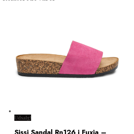
Udsalg!
Sissi Sandal Rn126 i Fuxia –