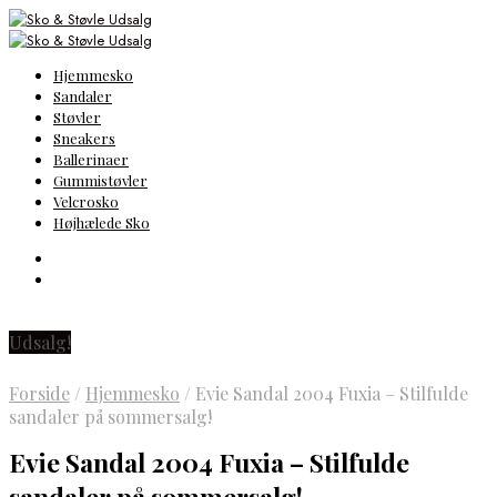
Hjemmesko
Sandaler
Støvler
Sneakers
Ballerinaer
Gummistøvler
Velcrosko
Højhælede Sko
Udsalg!
Forside
/
Hjemmesko
/
Evie Sandal 2004 Fuxia – Stilfulde
sandaler på sommersalg!
Evie Sandal 2004 Fuxia – Stilfulde
sandaler på sommersalg!