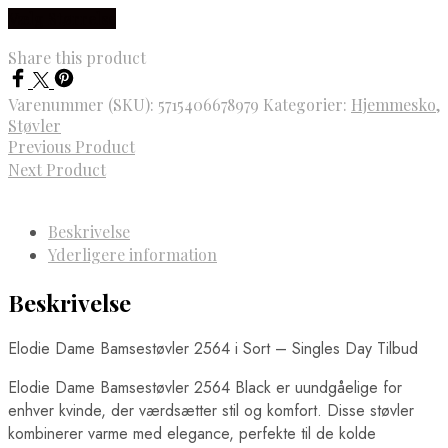
Vælg Størrelse
Share this product
Varenummer (SKU):
5715406678979
Kategorier:
Hjemmesko
,
Støvler
Previous Product
Next Product
Beskrivelse
Yderligere information
Beskrivelse
Elodie Dame Bamsestøvler 2564 i Sort – Singles Day Tilbud
Elodie Dame Bamsestøvler 2564 Black er uundgåelige for
enhver kvinde, der værdsætter stil og komfort. Disse støvler
kombinerer varme med elegance, perfekte til de kolde