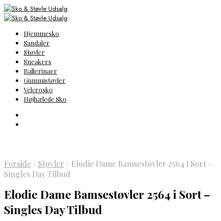
Hjemmesko
Sandaler
Støvler
Sneakers
Ballerinaer
Gummistøvler
Velcrosko
Højhælede Sko
Forside
/
Støvler
/
Elodie Dame Bamsestøvler 2564 i Sort –
Singles Day Tilbud
Elodie Dame Bamsestøvler 2564 i Sort –
Singles Day Tilbud