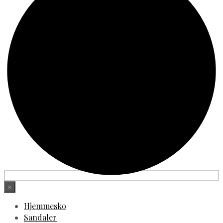
×
Hjemmesko
Sandaler