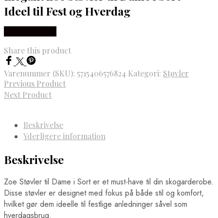
Ideel til Fest og Hverdag
Vælg Størrelse
Share this product
Varenummer (SKU):
5715406576824
Kategori:
Støvler
Previous Product
Next Product
Beskrivelse
Yderligere information
Beskrivelse
Zoe Støvler til Dame i Sort er et must-have til din skogarderobe.
Disse støvler er designet med fokus på både stil og komfort,
hvilket gør dem ideelle til festlige anledninger såvel som
hverdagsbrug.