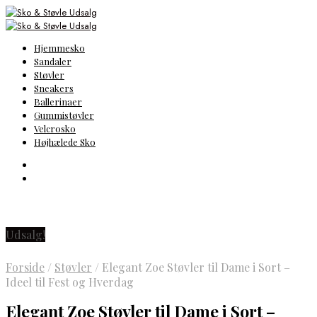
Hjemmesko
Sandaler
Støvler
Sneakers
Ballerinaer
Gummistøvler
Velcrosko
Højhælede Sko
Udsalg!
Forside
/
Støvler
/
Elegant Zoe Støvler til Dame i Sort –
Ideel til Fest og Hverdag
Elegant Zoe Støvler til Dame i Sort –