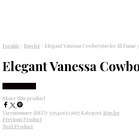
Forside
/
Støvler
/
Elegant Vanessa Cowboystøvler til Dame 9
Elegant Vanessa Cowboy
Vælg Størrelse
Share this product
Varenummer (SKU):
5715406533667
Kategori:
Støvler
Previous Product
Next Product