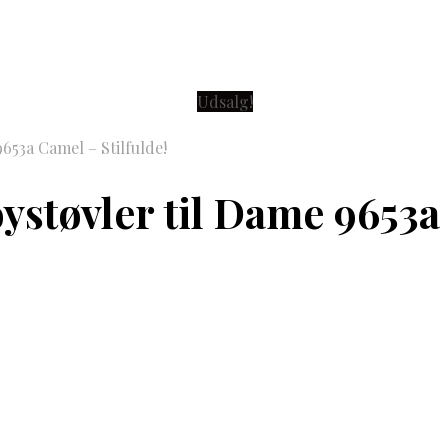
Udsalg!
653a Camel – Stilfulde!
støvler til Dame 9653a 