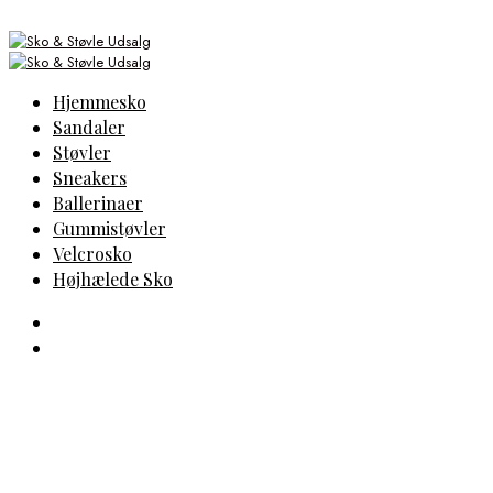
Hjemmesko
Sandaler
Støvler
Sneakers
Ballerinaer
Gummistøvler
Velcrosko
Højhælede Sko