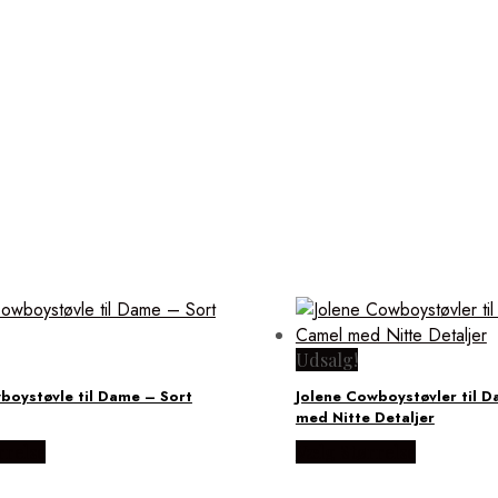
Udsalg!
oystøvle til Dame – Sort
Jolene Cowboystøvler til 
med Nitte Detaljer
rrelse
Vælg Størrelse