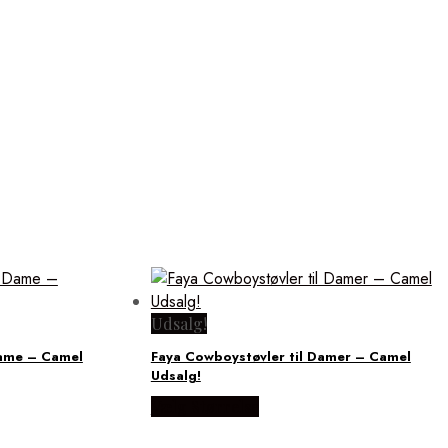
Udsalg!
Dame – Camel
Faya Cowboystøvler til Damer – Camel
Udsalg!
Vælg Størrelse