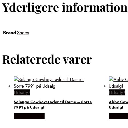
Yderligere information
Brand
Shoes
Relaterede varer
Udsalg!
Udsalg!
Solange Cowboystøvler til Dame – Sorte
Abby Cowb
7991 på Udsalg!
Udsalg!
Vælg Størrelse
Vælg Stø