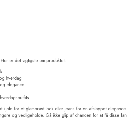
 Her er det vigtigste om produktet:
ok
t og hverdag
 og elegance
 hverdagsoutfits
t kjole for et glamorøst look eller jeans for en afslappet eleganc
øre og vedligeholde. Gå ikke glip af chancen for at få disse fantasti