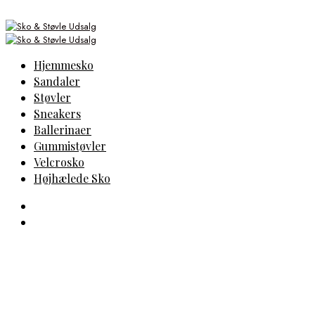
Hjemmesko
Sandaler
Støvler
Sneakers
Ballerinaer
Gummistøvler
Velcrosko
Højhælede Sko