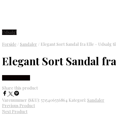
Udsalg!
Forside
/
Sandaler
/
Elegant Sort Sandal fra Elle – Udsalg t
Elegant Sort Sandal fra
Vælg Størrelse
Share this product
Varenummer (SKU):
5715406556864
Kategori:
Sandaler
Previous Product
Next Product