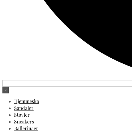
×
Hjemmesko
Sandaler
Støvler
Sneakers
Ballerinaer